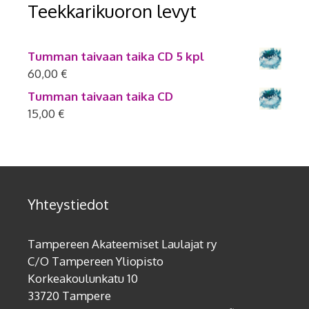
Teekkarikuoron levyt
Tumman taivaan taika CD 5 kpl
60,00
€
Tumman taivaan taika CD
15,00
€
Yhteystiedot
Tampereen Akateemiset Laulajat ry
C/O Tampereen Yliopisto
Korkeakoulunkatu 10
33720 Tampere