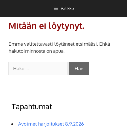
Siirry
Teekkarikuoro
Valikko
sisältöön
Mitään ei löytynyt.
Emme valitettavasti löytäneet etsimääsi. Ehkä
hakutoiminnosta on apua.
Haku:
Tapahtumat
Avoimet harjoitukset 8.9.2026