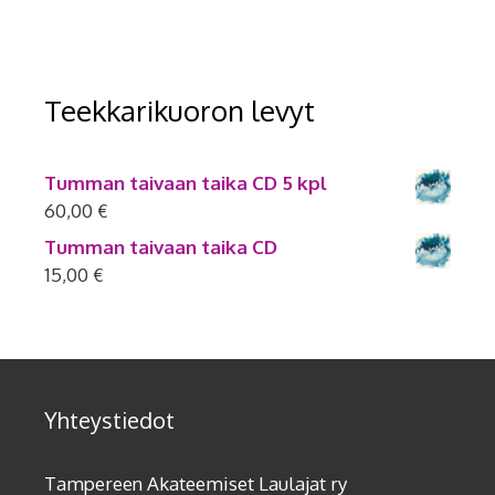
Teekkarikuoron levyt
Tumman taivaan taika CD 5 kpl
60,00
€
Tumman taivaan taika CD
15,00
€
Yhteystiedot
Tampereen Akateemiset Laulajat ry