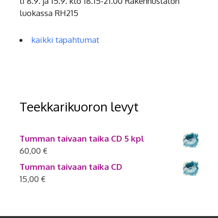
ti 8.9. ja 15.9. klo 18.15-21.00 Rakennustalon
luokassa RH215
kaikki tapahtumat
Teekkarikuoron levyt
Tumman taivaan taika CD 5 kpl
60,00
€
Tumman taivaan taika CD
15,00
€