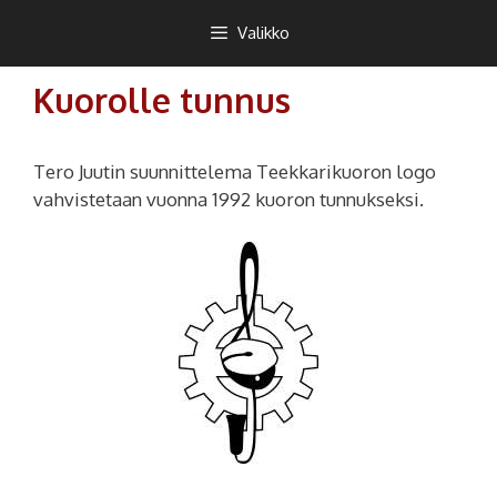
Siirry
Teekkarikuoro
Valikko
sisältöön
Kuorolle tunnus
Tero Juutin suunnittelema Teekkarikuoron logo
vahvistetaan vuonna 1992 kuoron tunnukseksi.