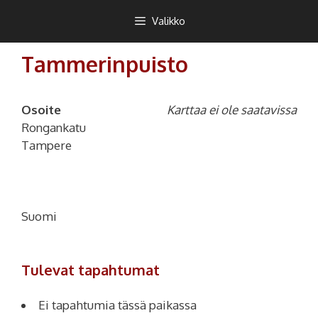
Siirry
Teekkarikuoro
Valikko
sisältöön
Tammerinpuisto
Osoite
Karttaa ei ole saatavissa
Rongankatu
Tampere
Suomi
Tulevat tapahtumat
Ei tapahtumia tässä paikassa