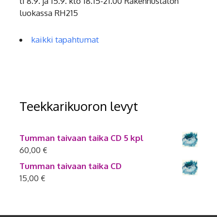
ti 8.9. ja 15.9. klo 18.15-21.00 Rakennustalon
luokassa RH215
kaikki tapahtumat
Teekkarikuoron levyt
Tumman taivaan taika CD 5 kpl
60,00
€
Tumman taivaan taika CD
15,00
€