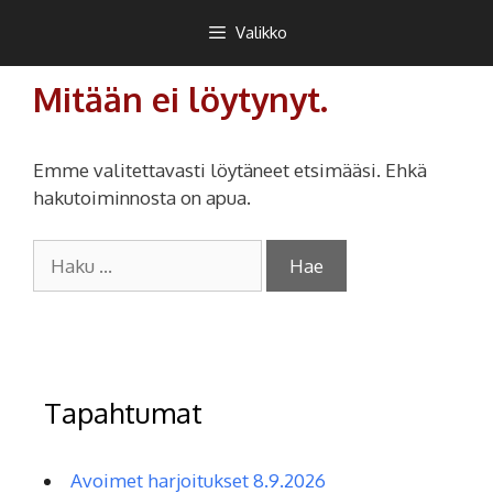
Siirry
Teekkarikuoro
Valikko
sisältöön
Mitään ei löytynyt.
Emme valitettavasti löytäneet etsimääsi. Ehkä
hakutoiminnosta on apua.
Haku:
Tapahtumat
Avoimet harjoitukset 8.9.2026