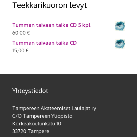
Teekkarikuoron levyt
Tumman taivaan taika CD 5 kpl
60,00
€
Tumman taivaan taika CD
15,00
€
Yhteystiedot
Tampereen Akateemiset Laulajat ry
C/O Tampereen Yliopisto
Korkeakoulunkatu 10
33720 Tampere