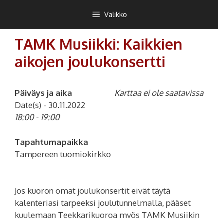
Siirry
Teekkarikuoro
Valikko
sisältöön
TAMK Musiikki: Kaikkien
aikojen joulukonsertti
Päiväys ja aika
Karttaa ei ole saatavissa
Date(s) - 30.11.2022
18:00 - 19:00
Tapahtumapaikka
Tampereen tuomiokirkko
Jos kuoron omat joulukonsertit eivät täytä
kalenteriasi tarpeeksi joulutunnelmalla, pääset
kuulemaan Teekkarikuoroa myös TAMK Musiikin