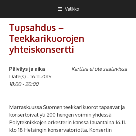
Siirry
Teekkarikuoro
Valikko
sisältöön
Tupsahdus –
Teekkarikuorojen
yhteiskonsertti
Päiväys ja aika
Karttaa ei ole saatavissa
Date(s) - 16.11.2019
18:00 - 20:00
Marraskuussa Suomen teekkarikuorot tapaavat ja
konsertoivat yli 200 hengen voimin yhdessä
Polyteknikkojen orkesterin kanssa lauantaina 16.11.
klo 18 Helsingin konservatoriolla. Konsertin