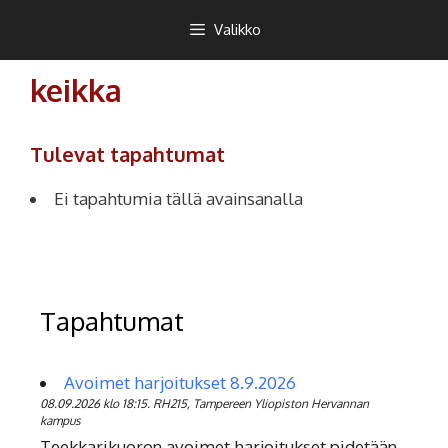
Siirry
Teekkarikuoro
Valikko
sisältöön
keikka
Tulevat tapahtumat
Ei tapahtumia tällä avainsanalla
Tapahtumat
Avoimet harjoitukset 8.9.2026
08.09.2026 klo 18:15. RH215, Tampereen Yliopiston Hervannan
kampus
Teekkarikuoron avoimet harjoitukset pidetään