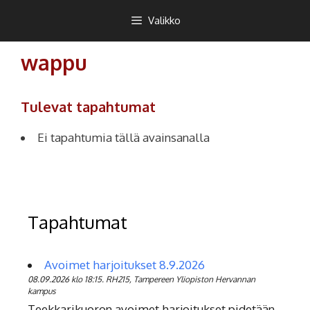
Siirry
Teekkarikuoro
Valikko
sisältöön
wappu
Tulevat tapahtumat
Ei tapahtumia tällä avainsanalla
Tapahtumat
Avoimet harjoitukset 8.9.2026
08.09.2026 klo 18:15. RH215, Tampereen Yliopiston Hervannan
kampus
Teekkarikuoron avoimet harjoitukset pidetään