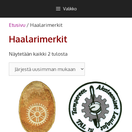
Siirry
Teekkarikuoro
Valikko
sisältöön
Etusivu
/ Haalarimerkit
Haalarimerkit
Näytetään kaikki 2 tulosta