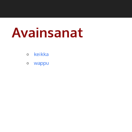
Siirry
Teekkarikuoro
sisältöön
Avainsanat
keikka
wappu